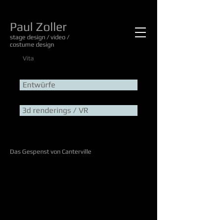
Paul Zoller
stage design / video /
costume design
Vita
Entwürfe
3d renderings / VR
Das Gespenst von Canterville