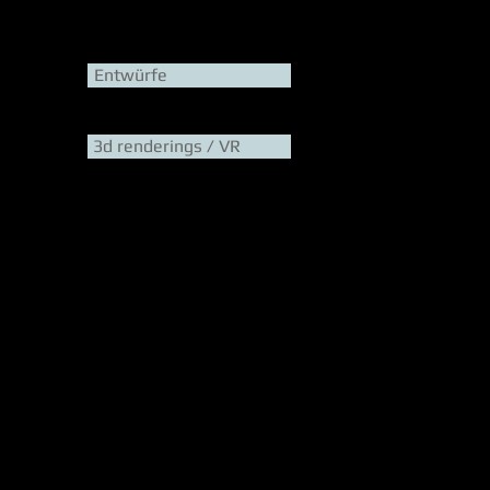
Entwürfe
3d renderings / VR